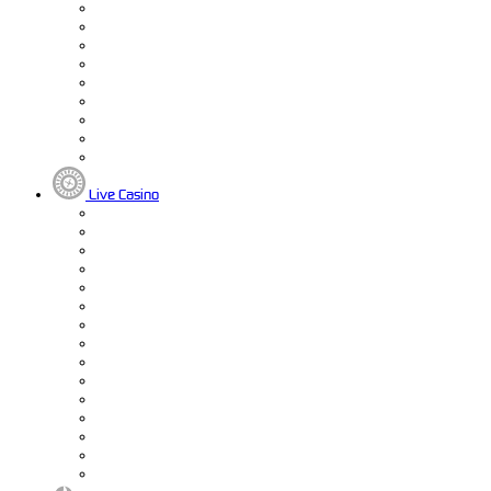
Live Casino