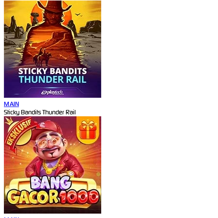
MAIN
Sticky Bandits Thunder Rail