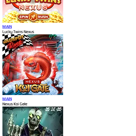
MAIN
Lucky Twins Nexus
MAIN
Nexus Koi Gate