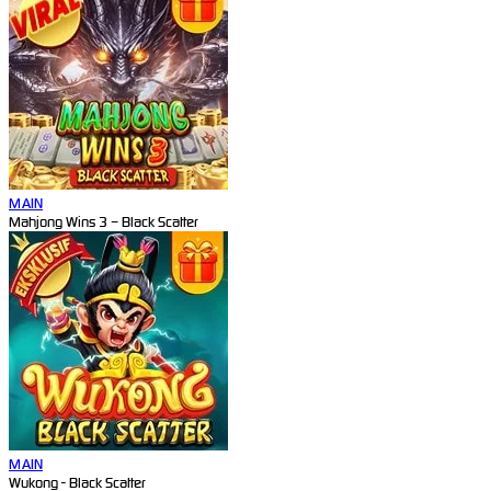
MAIN
Mahjong Wins 3 – Black Scatter
MAIN
Wukong - Black Scatter