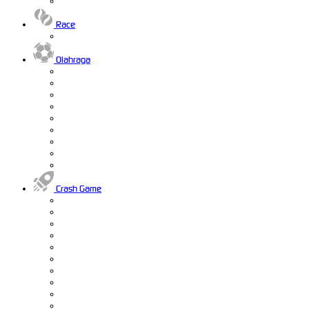
Race
Olahraga
Crash Game