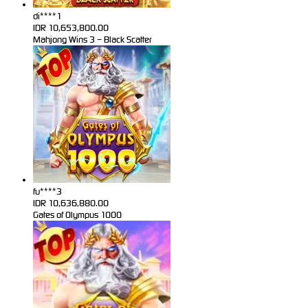
di****1
IDR
10,653,800.00
Mahjong Wins 3 – Black Scatter
fu****3
IDR
10,636,880.00
Gates of Olympus 1000