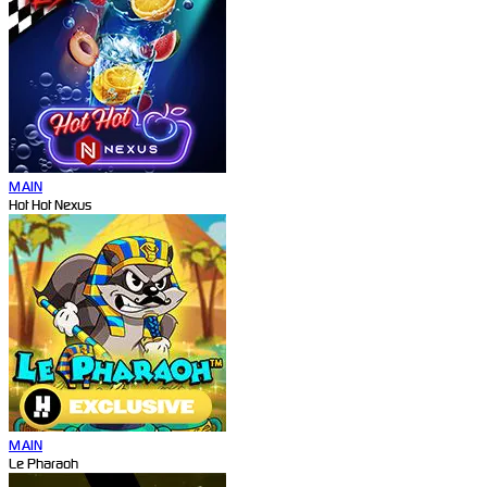
MAIN
Hot Hot Nexus
MAIN
Le Pharaoh