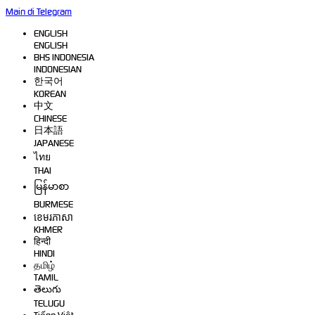
Main di Telegram
ENGLISH
ENGLISH
BHS INDONESIA
INDONESIAN
한국어
KOREAN
中文
CHINESE
日本語
JAPANESE
ไทย
THAI
မြန်မာစာ
BURMESE
ខេមរភាសា
KHMER
हिन्दी
HINDI
தமிழ்
TAMIL
తెలుగు
TELUGU