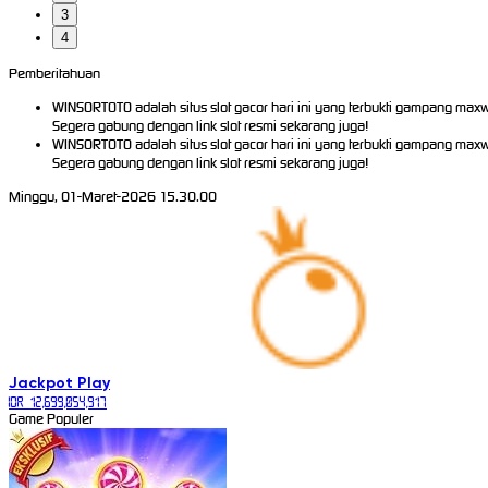
3
4
Pemberitahuan
WINSORTOTO adalah situs slot gacor hari ini yang terbukti gampang max
Segera gabung dengan link slot resmi sekarang juga!
WINSORTOTO adalah situs slot gacor hari ini yang terbukti gampang max
Segera gabung dengan link slot resmi sekarang juga!
Minggu, 01-Maret-2026 15.30.00
Jackpot
Play
IDR
12,699,079,155
Game Populer