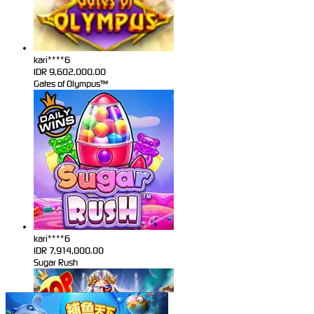
kari****6
IDR
9,602,000.00
Gates of Olympus™
kari****6
IDR
7,914,000.00
Sugar Rush