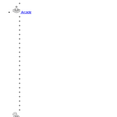
Arcade