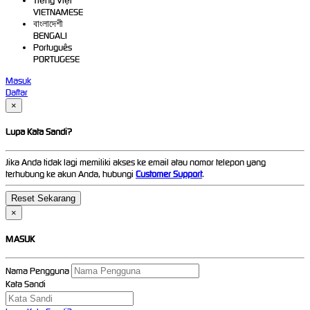
Tiếng Việt
VIETNAMESE
বাংলাদেশী
BENGALI
Português
PORTUGESE
Masuk
Daftar
×
Lupa Kata Sandi?
Jika Anda tidak lagi memiliki akses ke email atau nomor telepon yang
terhubung ke akun Anda, hubungi
Customer Support
.
×
MASUK
Nama Pengguna
Kata Sandi