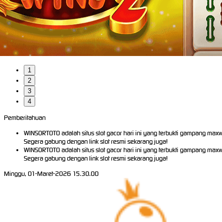
1
2
3
4
Pemberitahuan
WINSORTOTO adalah situs slot gacor hari ini yang terbukti gampang max
Segera gabung dengan link slot resmi sekarang juga!
WINSORTOTO adalah situs slot gacor hari ini yang terbukti gampang max
Segera gabung dengan link slot resmi sekarang juga!
Minggu, 01-Maret-2026 15.30.00