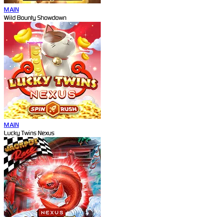
MAIN
Wild Bounty Showdown
MAIN
Lucky Twins Nexus