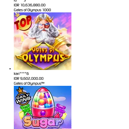
fu****3
IDR
10,636,880.00
Gates of Olympus 1000
kari****6
IDR
9,602,000.00
Gates of Olympus™