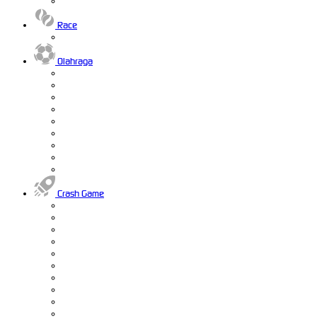
Race
Olahraga
Crash Game