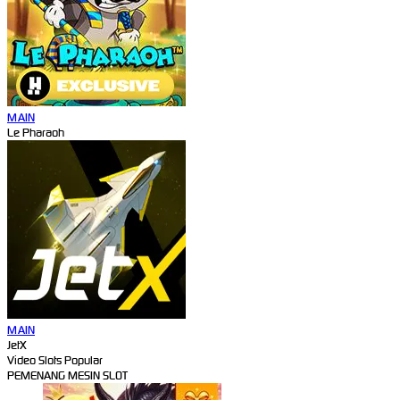
MAIN
Le Pharaoh
MAIN
JetX
Video Slots Popular
PEMENANG MESIN SLOT