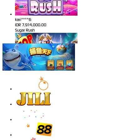
kari****6
IDR
7,914,000.00
Sugar Rush
zeusba****u
IDR
5,076,000.00
Gates of Olympus 1000