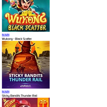
MAIN
Wukong - Black Scatter
MAIN
Sticky Bandits Thunder Rail