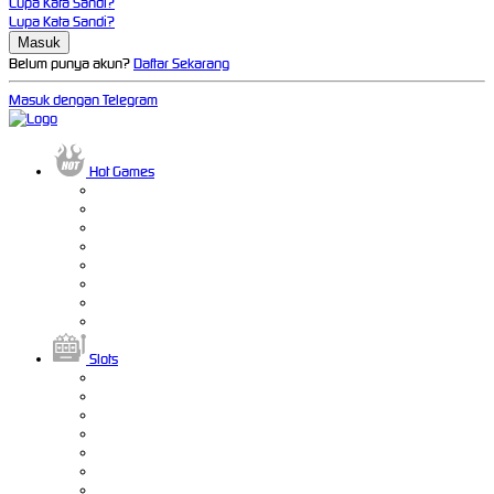
Lupa Kata Sandi?
Lupa Kata Sandi?
Belum punya akun?
Daftar Sekarang
Masuk dengan Telegram
Hot Games
Slots