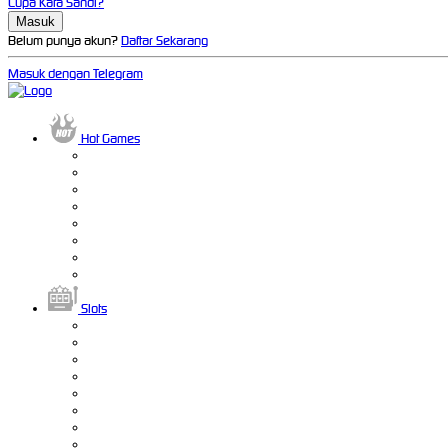
Lupa Kata Sandi?
Belum punya akun?
Daftar Sekarang
Masuk dengan Telegram
Hot Games
Slots