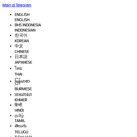
Main di Telegram
ENGLISH
ENGLISH
BHS INDONESIA
INDONESIAN
한국어
KOREAN
中文
CHINESE
日本語
JAPANESE
ไทย
THAI
မြန်မာစာ
BURMESE
ខេមរភាសា
KHMER
हिन्दी
HINDI
தமிழ்
TAMIL
తెలుగు
TELUGU