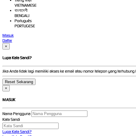
Tiếng Việt
VIETNAMESE
বাংলাদেশী
BENGALI
Português
PORTUGESE
Masuk
Daftar
×
Lupa Kata Sandi?
Jika Anda tidak lagi memiliki akses ke email atau nomor telepon yang terhubun
×
MASUK
Nama Pengguna
Kata Sandi
Lupa Kata Sandi?