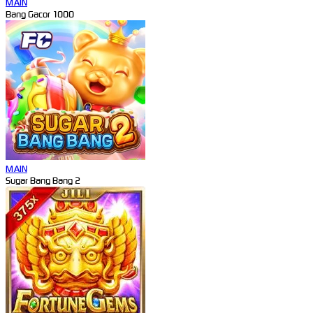
MAIN
Bang Gacor 1000
MAIN
Sugar Bang Bang 2