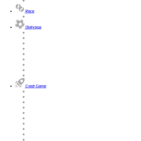
Race
Olahraga
Crash Game