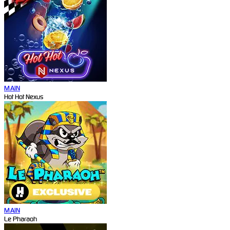
MAIN
Hot Hot Nexus
MAIN
Le Pharaoh