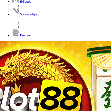
E-Sports
Sabung Ayam
Promosi