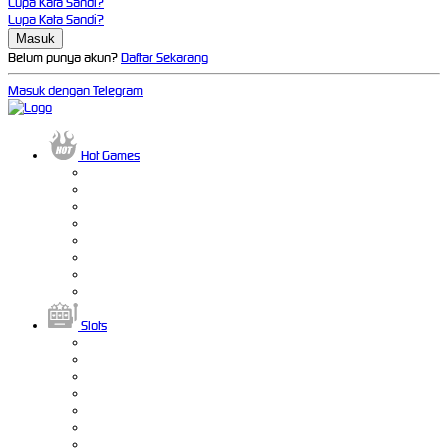
Lupa Kata Sandi?
Lupa Kata Sandi?
Belum punya akun?
Daftar Sekarang
Masuk dengan Telegram
Hot Games
Slots