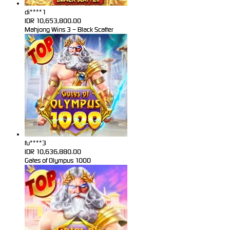
di****1
IDR
10,653,800.00
Mahjong Wins 3 – Black Scatter
fu****3
IDR
10,636,880.00
Gates of Olympus 1000