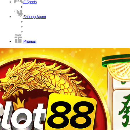
E-Sports
Sabung Ayam
Promosi