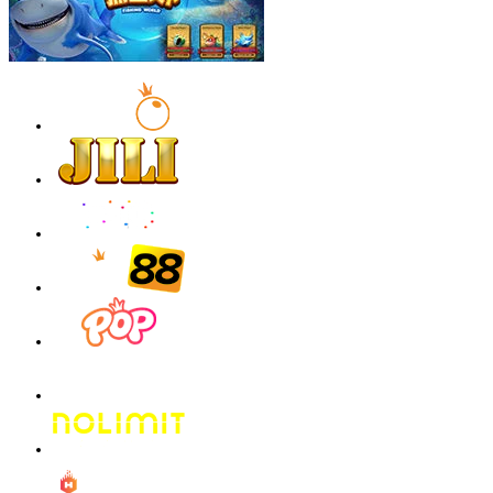
zeusba****u
IDR
5,076,000.00
Gates of Olympus 1000
kmsu****i
IDR
3,712,000.00
Aztec Gems Deluxe™