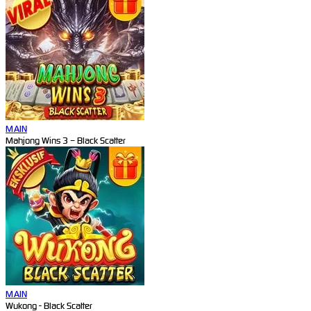
MAIN
Mahjong Wins 3 – Black Scatter
MAIN
Wukong - Black Scatter