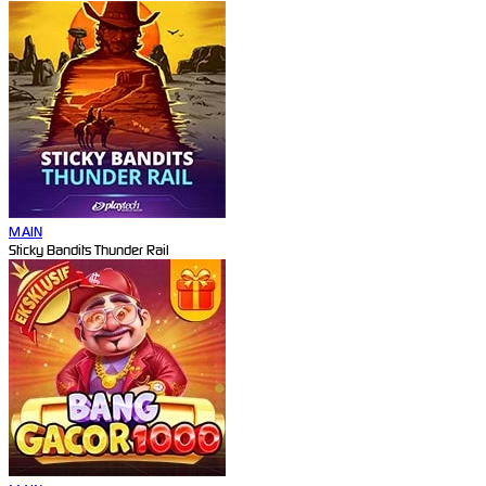
MAIN
Sticky Bandits Thunder Rail