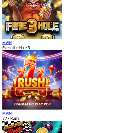
MAIN
Fire in the Hole 3
MAIN
777 Rush