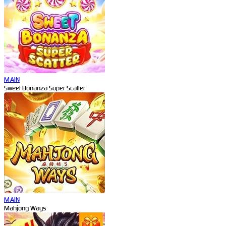
MAIN
Sweet Bonanza Super Scatter
MAIN
Mahjong Ways