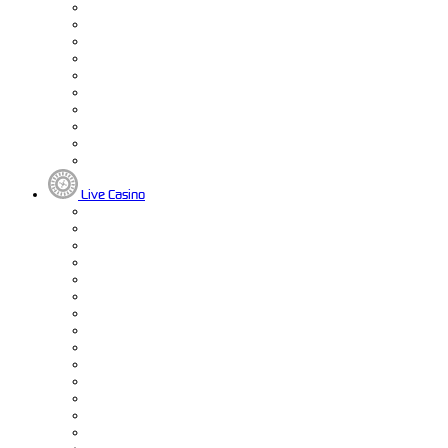
Live Casino