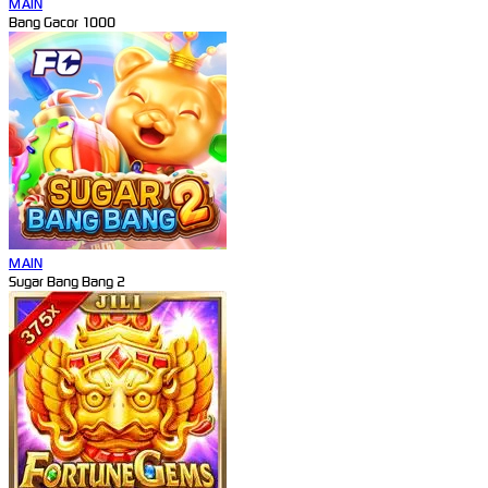
MAIN
Bang Gacor 1000
MAIN
Sugar Bang Bang 2