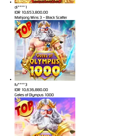
di****1
IDR
10,653,800.00
Mahjong Wins 3 – Black Scatter
fu****3
IDR
10,636,880.00
Gates of Olympus 1000