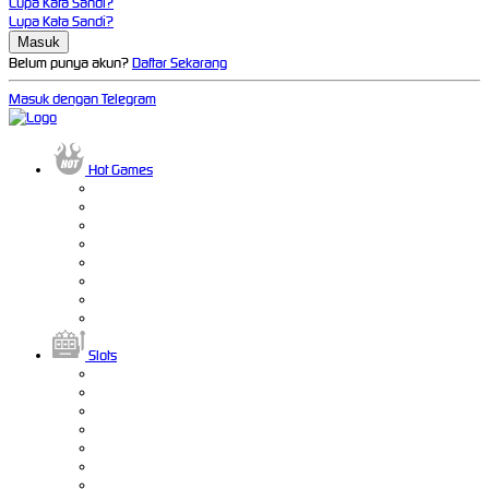
Lupa Kata Sandi?
Lupa Kata Sandi?
Belum punya akun?
Daftar Sekarang
Masuk dengan Telegram
Hot Games
Slots