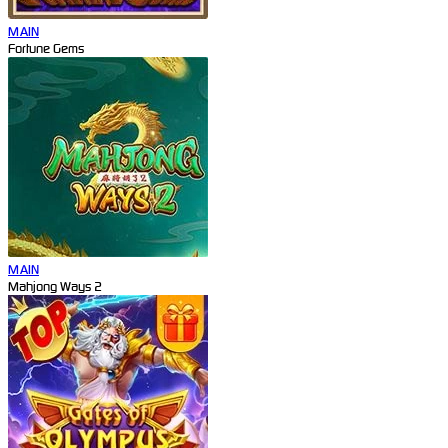
MAIN
Fortune Gems
MAIN
Mahjong Ways 2