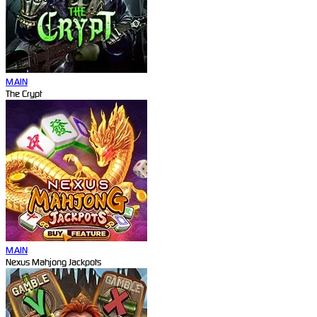
MAIN
The Crypt
MAIN
Nexus Mahjong Jackpots