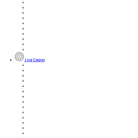
Live Casino