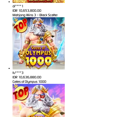
di****1
IDR
10,653,800.00
Mahjong Wins 3 – Black Scatter
fu****3
IDR
10,636,880.00
Gates of Olympus 1000