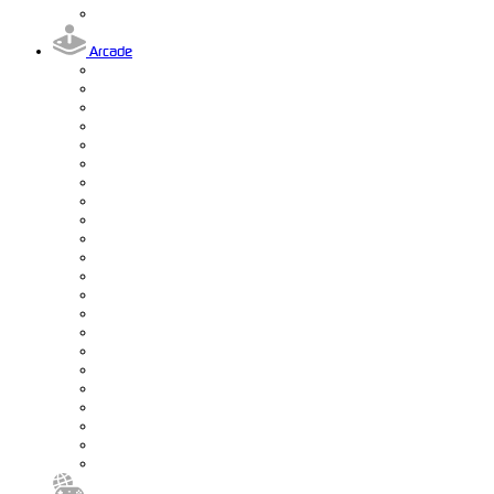
Arcade