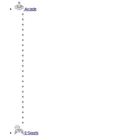
Arcade
E-Sports