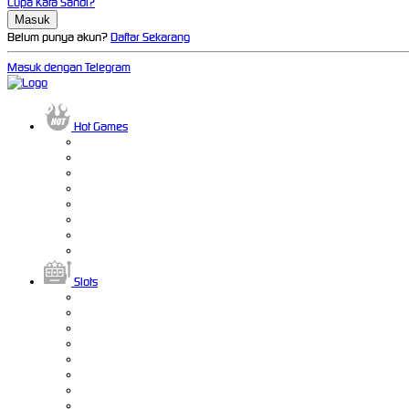
Lupa Kata Sandi?
Belum punya akun?
Daftar Sekarang
Masuk dengan Telegram
Hot Games
Slots