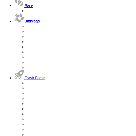
Race
Olahraga
Crash Game