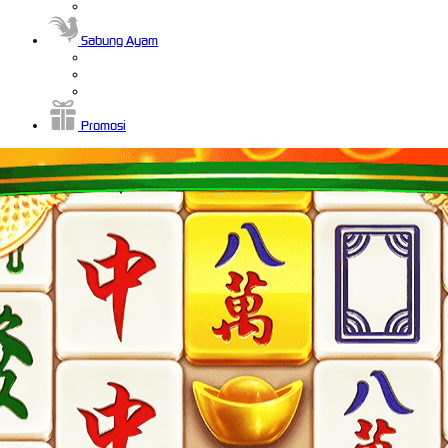
Sabung Ayam
Promosi